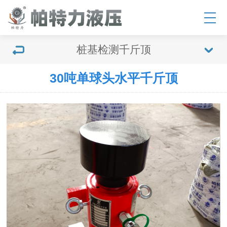
桩基检测千斤顶
30吨单球头水平千斤顶