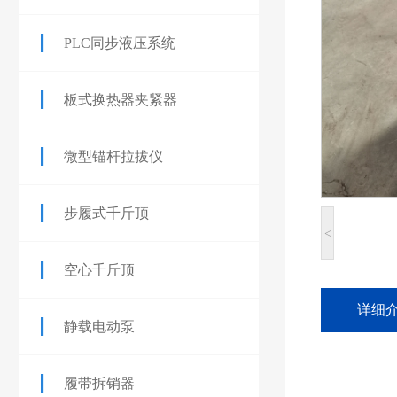
PLC同步液压系统
板式换热器夹紧器
微型锚杆拉拔仪
步履式千斤顶
<
空心千斤顶
详细
静载电动泵
履带拆销器