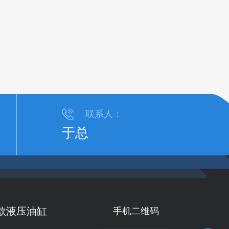
联系人：
于总
款液压油缸
微信号
手机二维码
微信号