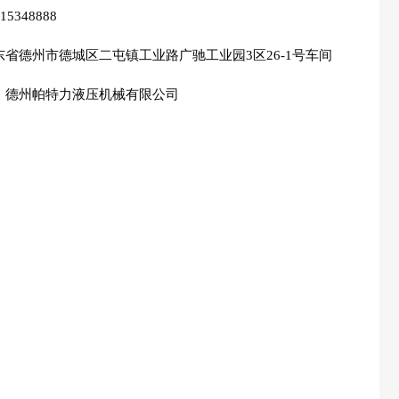
5348888
东省德州市德城区二屯镇工业路广驰工业园3区26-1号车间
：德州帕特力液压机械有限公司