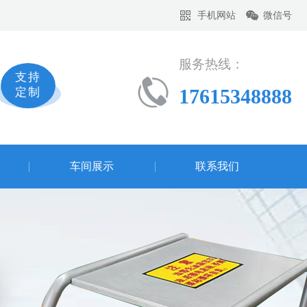
手机网站
微信号
服务热线：
支持
17615348888
定制
车间展示
联系我们