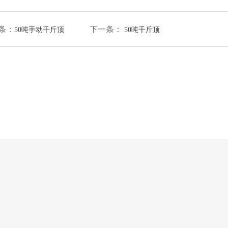
条：
下一条：
50吨手动千斤顶
50吨千斤顶