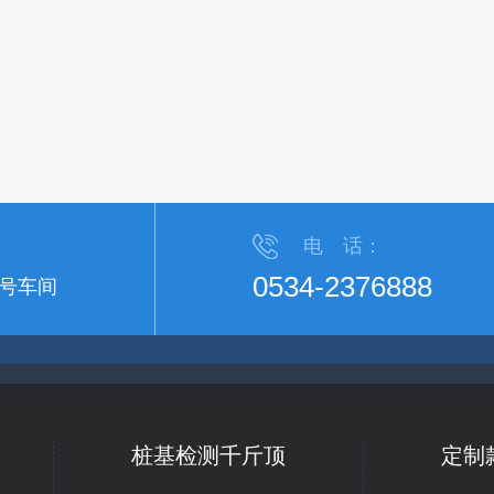
电 话：
0534-2376888
1号车间
桩基检测千斤顶
定制