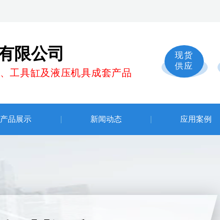
有限公司
现货
供应
、工具缸及液压机具成套产品
产品展示
新闻动态
应用案例